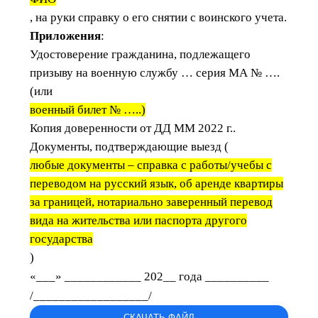
, на руки справку о его снятии с воинского учета.
Приложения
:
Удостоверение гражданина, подлежащего
призыву на военную службу … серия МА № ….
(или
военный билет № …..)
Копия доверенности от ДД ММ 2022 г..
Документы, подтверждающие выезд (
любые документы – справка с работы/учебы с
переводом на русский язык, об аренде квартиры
за границей, нотариально заверенный перевод
вида на жительства или паспорта другого
государства
)
«___» ____________ 202__ года
__________
/__________________/
СКАЧАТЬ ФАЙЛ