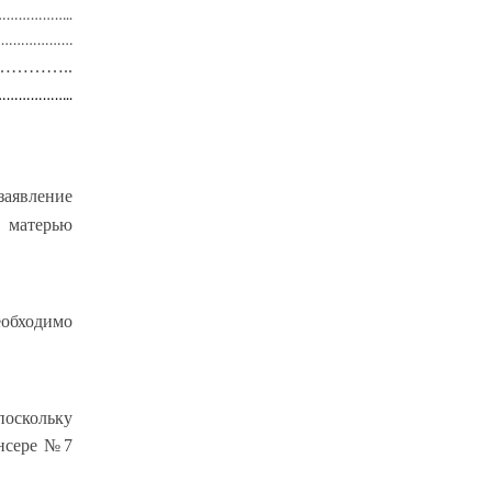
……………..
……………………
……………..
……………..
заявление
матерью
бходимо
скольку
нсере №7