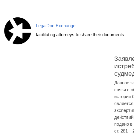
Перейти
к
содержимому
LegalDoc.Exchange
facilitating attorneys to share their documents
Заявл
истре
судме
Данное з
связи с 
истории 
является
эксперти
действий
подано в 
ст. 281 –