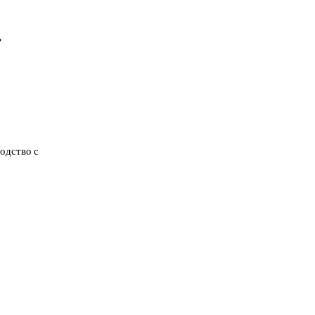
.
ь
одство с