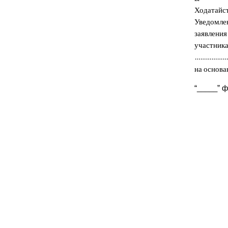
Ходатайст
Уведомлен
заявления
участника
………………
на основ
“
_____” ф