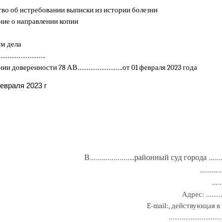
во об истребовании выписки из истории болезни
ие о направлении копии
м дела
……………………
.
ании доверенности 78 АВ…………………….от 01 февраля 2023 года
евраля 2023 г
В…………………..районный суд города ……
………
…
Адрес: …
E-mail:, действующая в
………………………