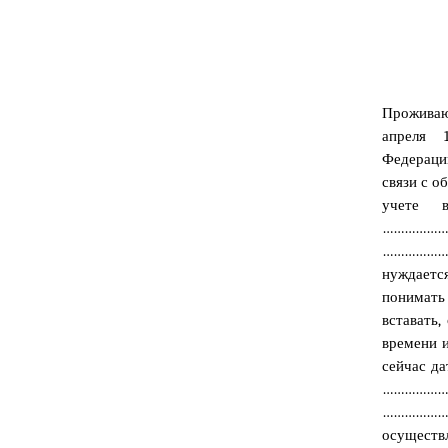
Прожива
апреля 
Федерац
связи с 
учет
…………………
………………
нуждаетс
понимать 
вставать,
времени и
сейчас да
…………………
………………
осуществ