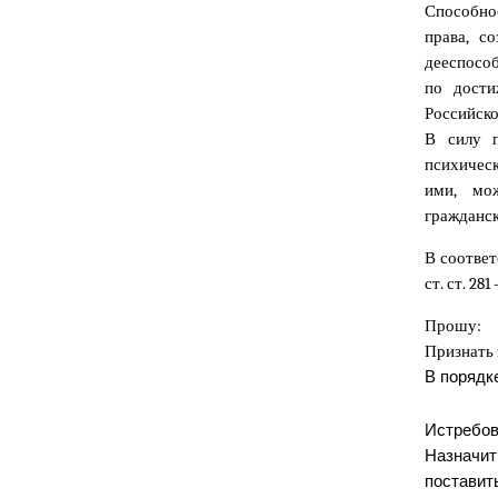
Способно
права, с
дееспособ
по дости
Российско
В силу 
психическ
ими, мо
гражданск
В соответс
ст. ст. 2
Прошу:
Признать
В порядк
Истребов
Назначит
постав