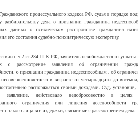
 Гражданского процессуального кодекса РФ, судья в порядке под
у разбирательству дела о признании гражданина недееспос
чных данных о психическом расстройстве гражданина назна
ния его состояния судебно-психиатрическую экспертизу.
тствии с ч.2 ст.284 ГПК РФ, заявитель освобождается от уплаты 
ых с рассмотрение заявления об ограничении граж
бности, о признании гражданина недееспособным , об ограниче
несовершеннолетнего в возрасте от четырнадцати до восемна
мостоятельно распоряжаться своими доходами. Суд, установив, 
е заявление, действовало недобросовестно в целях 
ованного ограничения или лишения дееспособности гра
т с такого лица все издержки, связанные с рассмотрением дела.