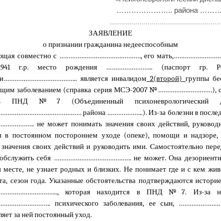
………………….. района ……
………………………………………………
ЗАЯВЛЕНИЕ
о признании гражданина недееспособным
ющая
совместно с ………………………………………, его мать,…………………
1941 г.р. место рождения …………………….. (паспорт гр. Ро
ии………………………………….. является инвалидом
2(второй)
группы бе
общим заболеванием (справка серия МСЭ-2007 №…………………………), с
е в ПНД №7 (
Объединенный психоневрологический д
…………………………………… района ………………..).
Из-за
болезни в после
……………….
не может понимать значения своих действий, руковод
я в постоянном постороннем уходе (опеке),
помощи и надзоре,
значения своих действий и руководить ими. Самостоятельно пере
 обслужить себя
…………………………………….
не может.
Она д
езориенти
 месте, не узнает родных и близких. Не понимает где и с кем жив
та, сезон года. Указанные обстоятельства подтверждаются истори
……………………….., которая находится
в ПНД №7.
Из-за н
……………………….
психического заболевания,
ее сын, ……………………
ля
ет
за ней постоянный уход.