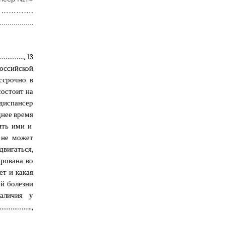
…………….
………………
.
………………
, 13
ссийской
ссрочно в
остоит на
испансер
днее время
ить ими и
не может
двигаться,
рована во
ет и какая
ей болезни
аличия у
……………..,