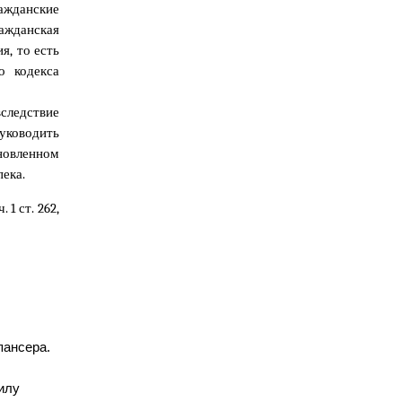
ажданские
ажданская
я, то есть
о кодекса
следствие
руководить
овленном
ека.
 1 ст. 262,
пансера.
илу