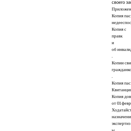
своего з
Приложен
Копия па
недееспос
Копия с
правк
и
об инва
.
Копии св
гражданк
.
Копия па
Квитанци
Копия до
от 01 февр
Ходатайст
назначени
экспертиз
ы