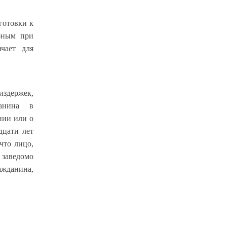
готовки к
обным при
чает для
издержек,
данина в
нии или о
дцати лет
что лицо,
заведомо
жданина,