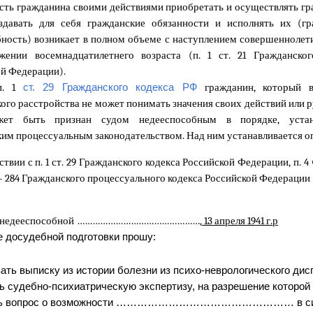
сть гражданина своими действиями приобретать и осуществлять гр
оздавать для себя гражданские обязанности и исполнять их (гр
ность) возникает в полном объеме с наступлением совершеннолети
жении восемнадцатилетнего возраста (п. 1 ст. 21 Гражданског
й Федерации).
п. 1
ст. 29 Гражданского кодекса РФ
гражданин, который в
ого расстройства не может понимать значения своих действий или 
жет быть признан судом недееспособным в порядке, устан
им процессуальным законодательством. Над ним устанавливается оп
твии с п. 1 ст. 29 Гражданского кодекса Российской Федерации, п. 4 ч.
81 – 284 Гражданского процессуального кодекса Российской Федерации
 недееспособной
…………………………………………
, 13 апреля 1941 г.р
е досудебной подготовки прошу:
ать выписку из истории болезни из психо-неврологического дис
ь судебно-психиатрическую экспертизу, на разрешение которой
ить вопрос о возможности …………………………………………… в с