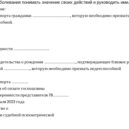
аболевания понимать значение своих действий и руководить ими
ие:
спорта гражданки ………………………………, которую необходимо признат
обной.
лидности …………………………….
идетельства о рождении …………………………, подтверждающее близкое р
ой ……………………., которую необходимо признать недееспособной
спорта …………….
я об оплате госпошлины
веренности представителя 78……………
аля 2023 года
во о
и судебной психиатрической