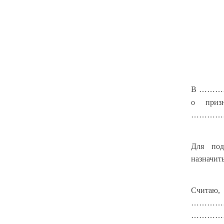
В ……
о приз
…………
Для по
назначит
Считаю
…………………
…………