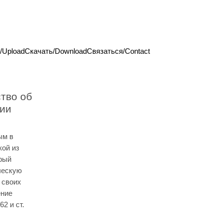
/Upload
Скачать/Download
Связаться/Contact
тво об
нии
ым в
кой из
орый
ческую
 своих
ение
62 и ст.