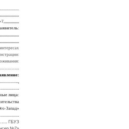
___________
,,,,,,,,,,,,,,,,
,,,,,,,,,,,,,,,,,,
аявитель
:
,,,,,,,,,,,,,,,,,,,,,,
,,,,,,,,,,,,,,,,,,,,,
 интересах
гистрации
:
роживания:
…………….
заявление
:
………………
..,
………………….
ные лица
:
чительства
го-Запад»
………………
.
. ГБУЗ
ансер №7»