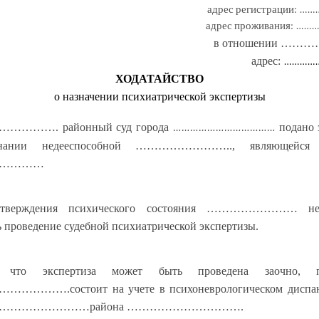
адрес
регистрации
:
………
адрес проживания: …
в отношении ……
адрес:
……………
ХОДАТАЙСТВО
о назначении психиатрической экспертизы
……………….
районный суд города ………………………………
подано 
нании недееспособной …………………….., являющейся 
…………
дтверждения психического состояния …………………… нео
ь проведение судебной психиатрической экспертизы.
, что экспертиза может быть проведена заочно, по
……….состоит на учете в психоневрологическом диспа
……………………района ………………………….