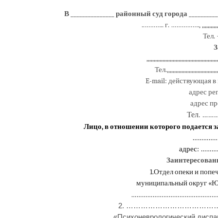
В _______________ районный суд города __________
..……….. г. ……………., ,,,,,,,,,,,,,,,,,
Тел. +7
З
,,,,,,,,,,,,,,,,,,,,,,,,,,,,,,,,,,,,,,,,,,,,,,,,,
Тел.,,,,,,,,,,,,,,,,,,,,,,,,,,,,,,,,,,,,
E-mail: действующая в
адрес
ре
адрес п
Тел.
………
Лицо, в отношении которого подается 
…………
адрес: ……
З
аинтересован
1.
Отдел опеки и попе
муниципальный округ «Ю
…………………………………………
2. ……………………………………
«Психоневрологический дисп