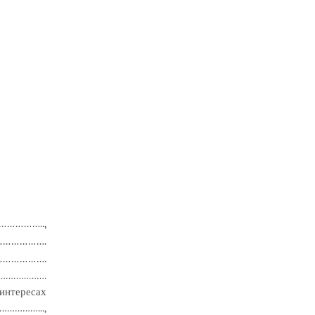
……………..,
………………
.
………………
.
……………………
 интересах
………………
..,