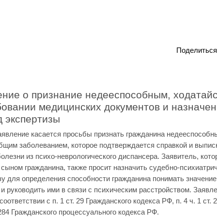
Поделиться
ение о признание недееспособным, ходатайс
бовании медицинских документов и назначе
д экспертизы
аявление касается просьбы признать гражданина недееспособн
общим заболеванием, которое подтверждается справкой и выпис
болезни из психо-неврологического диспансера. Заявитель, кот
 сыном гражданина, также просит назначить судебно-психиатри
зу для определения способности гражданина понимать значение
 и руководить ими в связи с психическим расстройством. Заявл
соответствии с п. 1 ст. 29 Гражданского кодекса РФ, п. 4 ч. 1 ст. 2
 284 Гражданского процессуального кодекса РФ.