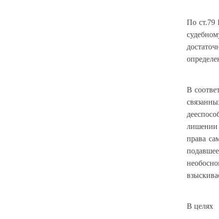
По ст.79
судебном
достато
определе
В соотве
связанн
дееспосо
лишении 
права са
подавше
необосн
взыскивае
В целях